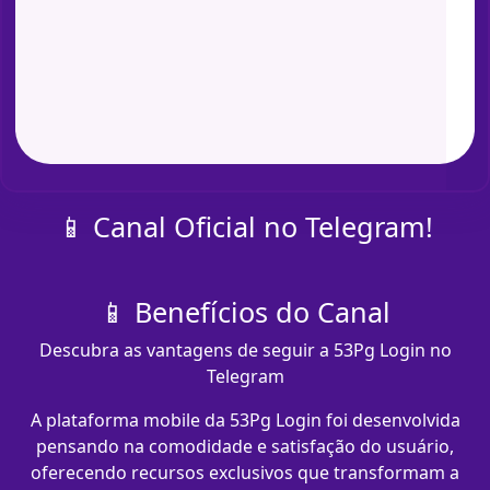
📱 Canal Oficial no Telegram!
📱 Benefícios do Canal
Descubra as vantagens de seguir a 53Pg Login no
Telegram
A plataforma mobile da 53Pg Login foi desenvolvida
pensando na comodidade e satisfação do usuário,
oferecendo recursos exclusivos que transformam a