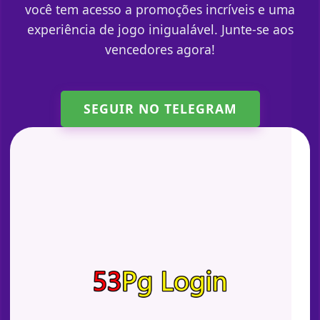
você tem acesso a promoções incríveis e uma
experiência de jogo inigualável. Junte-se aos
vencedores agora!
SEGUIR NO TELEGRAM