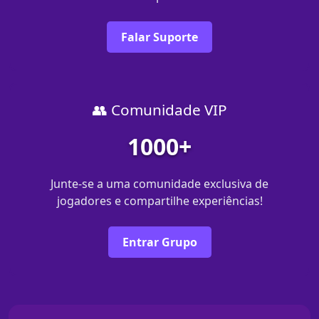
Falar Suporte
👥 Comunidade VIP
1000+
Junte-se a uma comunidade exclusiva de
jogadores e compartilhe experiências!
Entrar Grupo