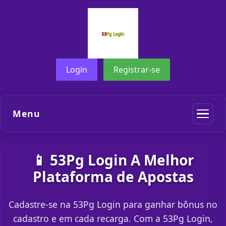
Login
Registrar-se
Menu
📱 53Pg Login A Melhor
Plataforma de Apostas
Cadastre-se na 53Pg Login para ganhar bônus no
cadastro e em cada recarga. Com a 53Pg Login,